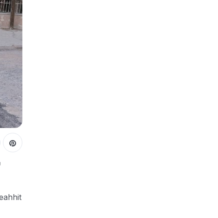
u
eahhit