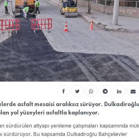
erde asfalt mesaisi aralıksız sürüyor. Dulkadiroğl
an yol yüzeyleri asfaltla kaplanıyor.
dan sürdürülen altyapı yenileme çalışmaları kapsamında müt
rını sürdürüyor. Bu kapsamda Dulkadiroğlu Bahçelievler