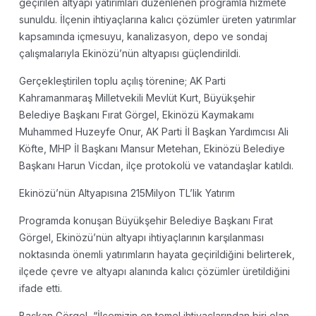
geçirilen altyapı yatırımları düzenlenen programla hizmete
sunuldu. İlçenin ihtiyaçlarına kalıcı çözümler üreten yatırımlar
kapsamında içmesuyu, kanalizasyon, depo ve sondaj
çalışmalarıyla Ekinözü’nün altyapısı güçlendirildi.
Gerçekleştirilen toplu açılış törenine; AK Parti
Kahramanmaraş Milletvekili Mevlüt Kurt, Büyükşehir
Belediye Başkanı Fırat Görgel, Ekinözü Kaymakamı
Muhammed Huzeyfe Onur, AK Parti İl Başkan Yardımcısı Ali
Köfte, MHP İl Başkanı Mansur Metehan, Ekinözü Belediye
Başkanı Harun Vicdan, ilçe protokolü ve vatandaşlar katıldı.
Ekinözü’nün Altyapısına 215Milyon TL’lik Yatırım
Programda konuşan Büyükşehir Belediye Başkanı Fırat
Görgel, Ekinözü’nün altyapı ihtiyaçlarının karşılanması
noktasında önemli yatırımların hayata geçirildiğini belirterek,
ilçede çevre ve altyapı alanında kalıcı çözümler üretildiğini
ifade etti.
Başkan Görgel, “İlçemizin en temel ihtiyaçlarından biri olan