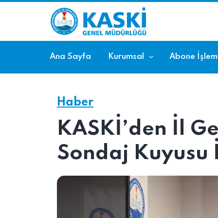
Ana Sayfa
Kurumsal
Abone İşleml
Haber
KASKİ’den İl Ge
Sondaj Kuyusu İ