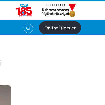
Online İşlemler
ı