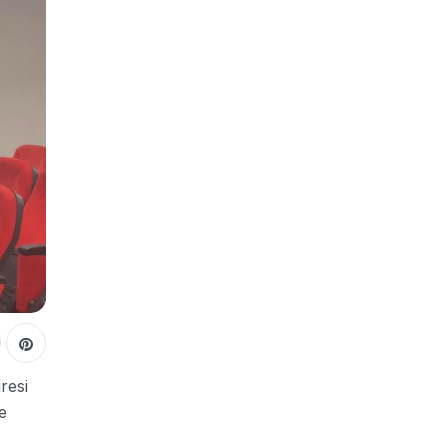
resi
e