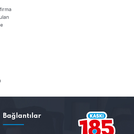
firma
nulan
me
n
Bağlantılar